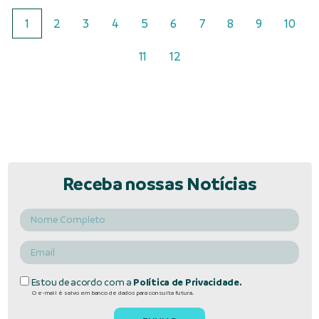
1
2
3
4
5
6
7
8
9
10
11
12
Receba nossas Notícias
Estou de acordo com a
Política de Privacidade.
O e-mail é salvo em banco de dados para consulta futura.