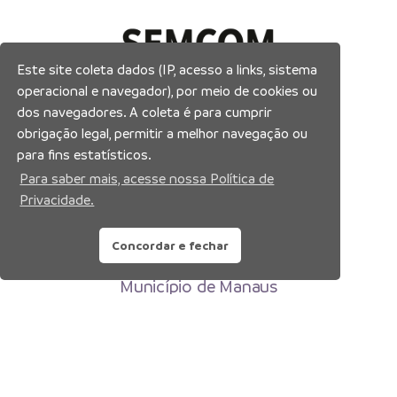
Este site coleta dados (IP, acesso a links, sistema
operacional e navegador), por meio de cookies ou
dos navegadores. A coleta é para cumprir
obrigação legal, permitir a melhor navegação ou
para fins estatísticos.
Para saber mais, acesse nossa Política de
Privacidade.
Concordar e fechar
Prefeitura Municipal de Manaus
Município de Manaus
CNPJ:04.365.326.0001-73
Av. Brasil, 2971 – Compensa, Manaus-AM
CEP: 69036-110