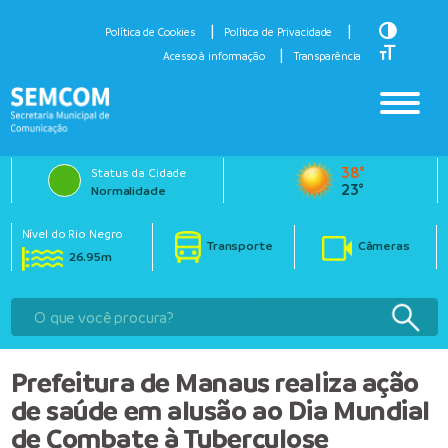
Toggle H
Política de Cookies
Política de Privacidade
Toggle Fo
Acesso à informação
Transparência
38°
Status da Cidade
23°
Normalidade
Nível do Rio Negro
Transporte
Câmeras
26.95m
Prefeitura de Manaus realiza ação
de saúde em alusão ao Dia Mundial
de Combate à Tuberculose