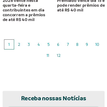
2026 vence nesta
Premiado’ vence dia 15 e
quarta-feira e
pode render prêmios de
contribuintes em dia
até R$ 40 mil
concorrem a prêmios
de até R$ 40 mil
1
2
3
4
5
6
7
8
9
10
11
12
Receba nossas Notícias