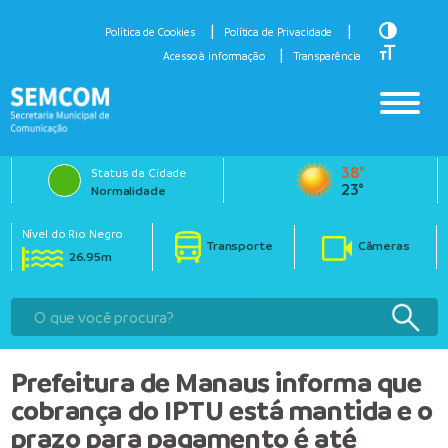
Toggle H
Política de Cookies
Política de Privacidade
Toggle Fo
Acesso à informação
Transparência
38°
Status da Cidade
23°
Normalidade
Nível do Rio Negro
Transporte
Câmeras
26.95m
Prefeitura de Manaus informa que
cobrança do IPTU está mantida e o
prazo para pagamento é até