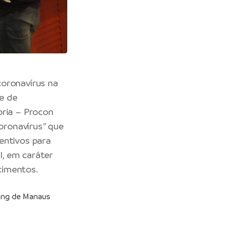
coronavírus na
e de
oria – Procon
Coronavírus” que
entivos para
, em caráter
cimentos.