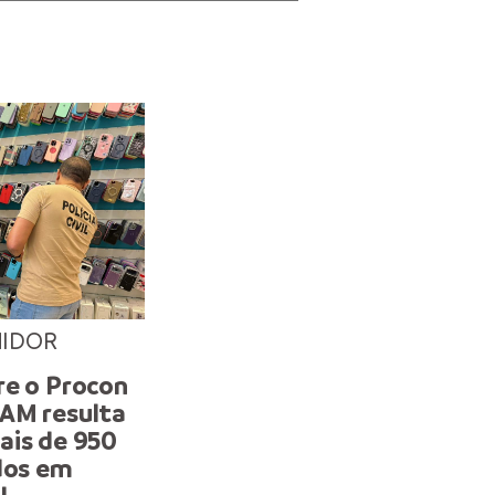
MIDOR
DEFESA DO CONSUMIDOR
re o Procon
Procon Manaus apreende
AM resulta
de 1,4 mil produtos irreg
ais de 950
durante operação de Car
dos em