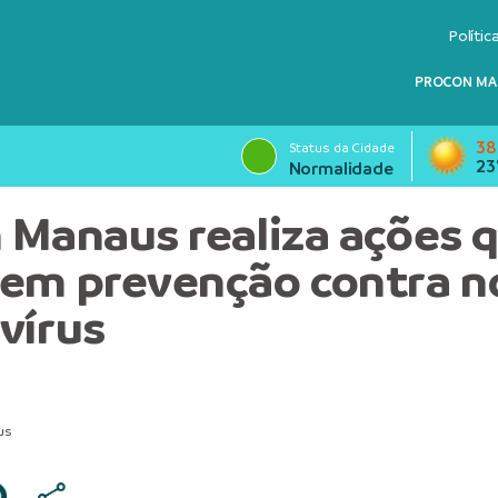
Polític
PROCON MA
38
Status da Cidade
23
Normalidade
 Manaus realiza ações 
em prevenção contra n
vírus
us