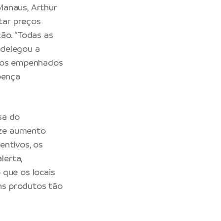
Manaus, Arthur
itar preços
ão. “Todas as
 delegou a
amos empenhados
oença
sa do
ize aumento
entivos, os
lerta,
 que os locais
ns produtos tão