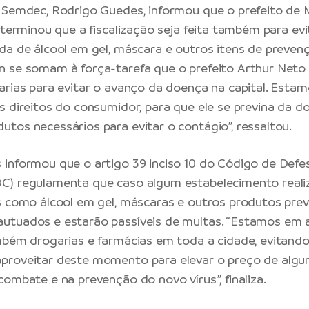
 Semdec, Rodrigo Guedes, informou que o prefeito de 
determinou que a fiscalização seja feita também para ev
da de álcool em gel, máscara e outros itens de prevenç
 se somam à força-tarefa que o prefeito Arthur Neto
arias para evitar o avanço da doença na capital. Est
s direitos do consumidor, para que ele se previna da d
tos necessários para evitar o contágio”, ressaltou.
informou que o artigo 39 inciso 10 do Código de Defe
C) regulamenta que caso algum estabelecimento real
s como álcool em gel, máscaras e outros produtos prev
tuados e estarão passíveis de multas. “Estamos em a
mbém drogarias e farmácias em toda a cidade, evitando
proveitar deste momento para elevar o preço de algu
combate e na prevenção do novo vírus”, finaliza.