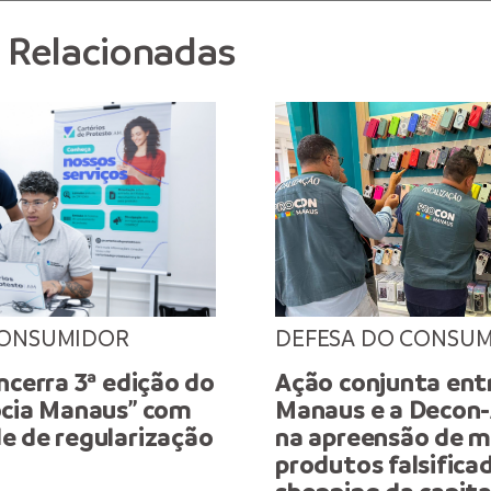
s Relacionadas
CONSUMIDOR
DEFESA DO CONSU
ncerra 3ª edição do
Ação conjunta ent
ocia Manaus” com
Manaus e a Decon-
e de regularização
na apreensão de m
produtos falsifica