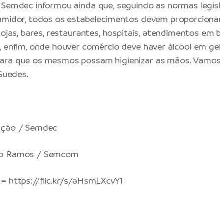
 Semdec informou ainda que, seguindo as normas legisl
umidor, todos os estabelecimentos devem proporcionar
Lojas, bares, restaurantes, hospitais, atendimentos em 
, enfim, onde houver comércio deve haver álcool em gel
ara que os mesmos possam higienizar as mãos. Vamos f
 Guedes.
ação / Semdec
o Ramos / Semcom
 –
https://flic.kr/s/aHsmLXcvY1