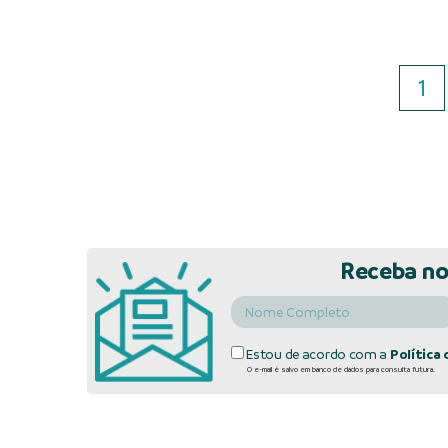
1
Receba no
Estou de acordo com a
Política 
O e-mail é salvo em banco de dados para consulta futura.