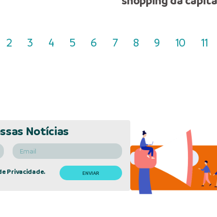
shopping da capita
2
3
4
5
6
7
8
9
10
11
ssas Notícias
de Privacidade.