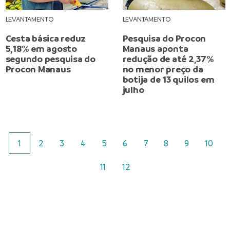
LEVANTAMENTO
LEVANTAMENTO
Cesta básica reduz
Pesquisa do Procon
5,18% em agosto
Manaus aponta
segundo pesquisa do
redução de até 2,37%
Procon Manaus
no menor preço da
botija de 13 quilos em
julho
1
2
3
4
5
6
7
8
9
10
11
12