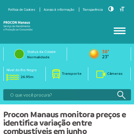
Toggle Hig
Toggle
Política de Cookies
Acesso à informação
Transparência
38°
Status da Cidade
23°
Normalidade
Nível do Rio Negro
Transporte
Câmeras
26.95m
Procon Manaus monitora preços e
identifica variação entre
combustíveis em junho