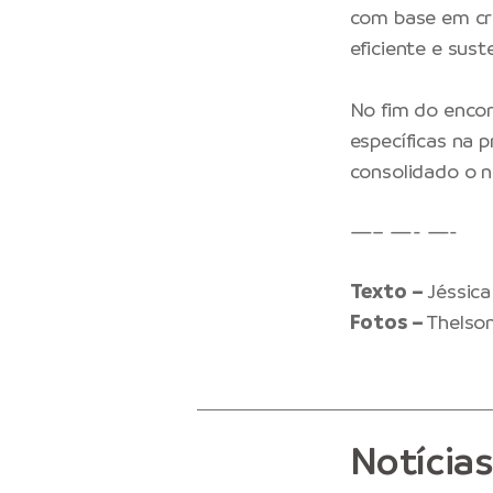
com base em cri
eficiente e suste
No fim do encon
específicas na 
consolidado o n
—– —- —-
Texto –
Jéssica
Fotos –
Thelso
Notícia