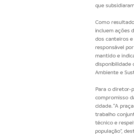
que subsidiara
Como resultado, 
incluem ações d
dos canteiros e
responsável por 
mantido e indi
disponibilidade
Ambiente e Sus
Para o diretor-
compromisso da 
cidade. “A praç
trabalho conjun
técnico e respe
população”, des