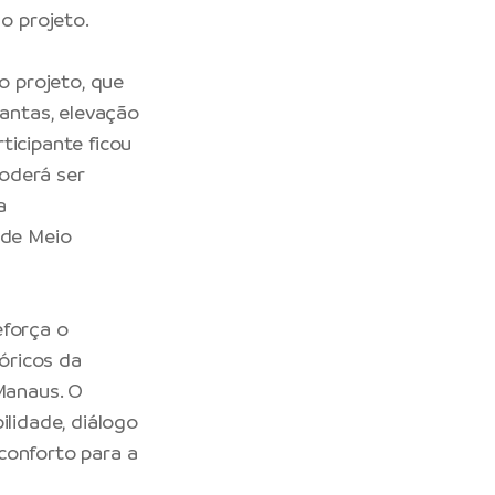
o projeto.
o projeto, que
lantas, elevação
ticipante ficou
poderá ser
a
 de Meio
eforça o
óricos da
 Manaus. O
ilidade, diálogo
conforto para a