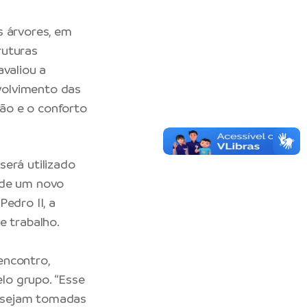
s árvores, em
ruturas
avaliou a
volvimento das
ção e o conforto
será utilizado
 de um novo
edro II, a
e trabalho.
encontro,
lo grupo. “Esse
s sejam tomadas