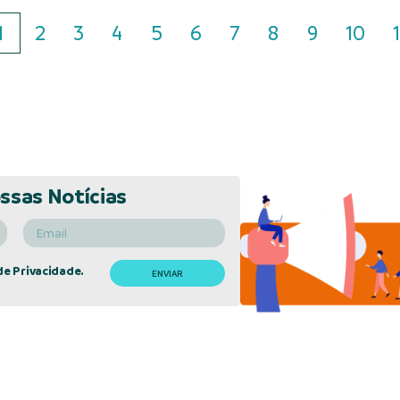
1
2
3
4
5
6
7
8
9
10
1
ssas Notícias
de Privacidade.