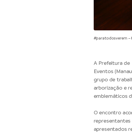
#paratodosverem – R
A
Prefeitura de
Eventos
(Manaus
grupo de trabal
arborização e r
emblemáticos do
O encontro aco
representantes 
apresentados reg