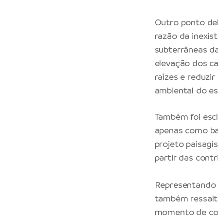
Outro ponto deb
razão da inexis
subterrâneas da
elevação dos c
raízes e reduzir
ambiental do e
Também foi escl
apenas como bas
projeto paisagí
partir das cont
Representando a
também ressalto
momento de con