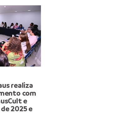
PLANEJAMENTO
us realiza
Prefeitura de Manaus re
jamento com
ações do turismo durant
usCult e
audiência pública na CM
 de 2025 e