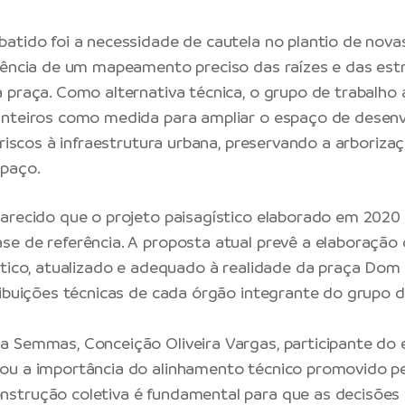
atido foi a necessidade de cautela no plantio de nova
tência de um mapeamento preciso das raízes e das est
 praça. Como alternativa técnica, o grupo de trabalho 
anteiros como medida para ampliar o espaço de desen
 riscos à infraestrutura urbana, preservando a arboriza
spaço.
arecido que o projeto paisagístico elaborado em 2020 
e de referência. A proposta atual prevê a elaboração
stico, atualizado e adequado à realidade da praça Dom P
ribuições técnicas de cada órgão integrante do grupo d
 Semmas, Conceição Oliveira Vargas, participante do 
u a importância do alinhamento técnico promovido pe
strução coletiva é fundamental para que as decisõe