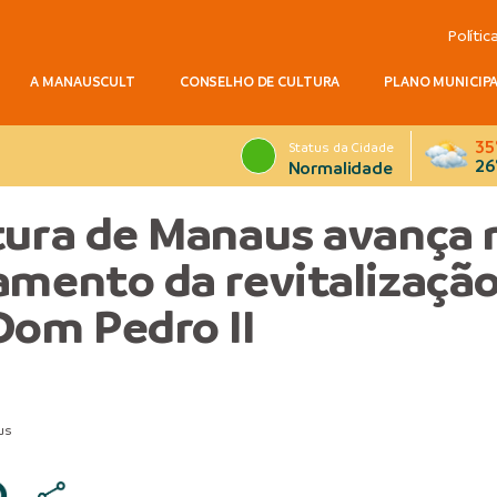
Polític
A MANAUSCULT
CONSELHO DE CULTURA
PLANO MUNICIPA
35
Status da Cidade
26
Normalidade
tura de Manaus avança 
amento da revitalização
Dom Pedro II
us