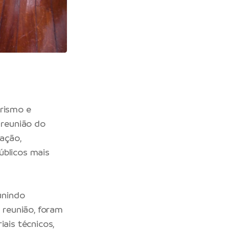
urismo e
 reunião do
ação,
úblicos mais
unindo
a reunião, foram
iais técnicos,