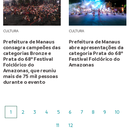
CULTURA
CULTURA
Prefeitura de Manaus
Prefeitura de Manaus
consagra campeões das
abre apresentações da
categorias Bronze e
categoria Prata do 68º
Prata do 68º Festival
Festival Folclórico do
Folclórico do
Amazonas
Amazonas, que reuniu
mais de 75 mil pessoas
durante o evento
1
2
3
4
5
6
7
8
9
10
11
12