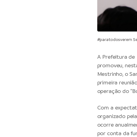
#paratodosverem Sec
A Prefeitura de
promoveu, nesta
Mestrinho, o Sa
primeira reuniã
operação do “Bo
Com a expectati
organizado pela
ocorre anualme
por conta da fu