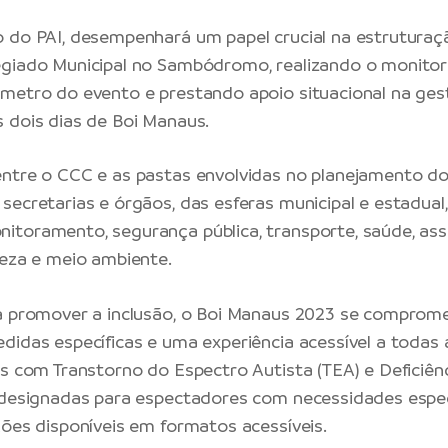
 do PAI, desempenhará um papel crucial na estruturaç
egiado Municipal no Sambódromo, realizando o monito
metro do evento e prestando apoio situacional na ges
 dois dias de Boi Manaus.
ntre o CCC e as pastas envolvidas no planejamento d
secretarias e órgãos, das esferas municipal e estadual,
toramento, segurança pública, transporte, saúde, assis
peza e meio ambiente.
a promover a inclusão, o Boi Manaus 2023 se comprom
didas específicas e uma experiência acessível a todas 
as com Transtorno do Espectro Autista (TEA) e Deficiênc
 designadas para espectadores com necessidades especi
ções disponíveis em formatos acessíveis.