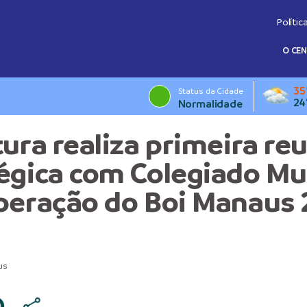
Polític
O CE
35
Status da Cidade
24
Normalidade
tura realiza primeira re
égica com Colegiado Mu
peração do Boi Manaus
us