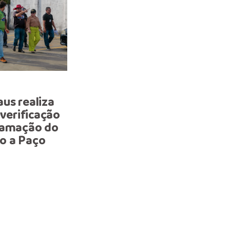
PLANEJAMENTO
us realiza
Prefeitura realiza reuniã
 verificação
alinhamento para os 10 
ramação do
do ‘#SouManaus Passo a
o a Paço
2025’