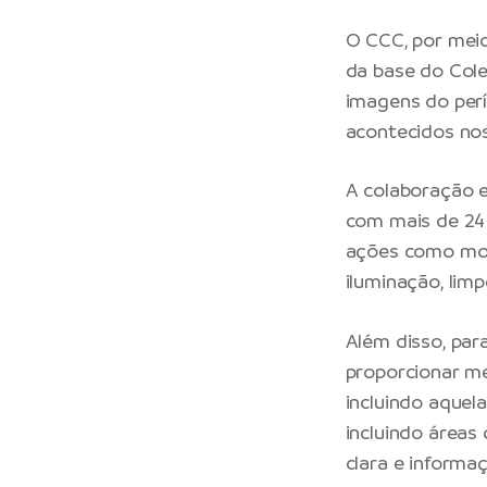
O CCC, por meio
da base do Col
imagens do perí
acontecidos nos
A colaboração e
com mais de 24 
ações como moni
iluminação, lim
Além disso, par
proporcionar me
incluindo aquel
incluindo áreas
clara e informa