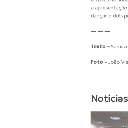
a apresentação 
dançar o dois pr
— — —
Texto –
Samira
Foto –
João Vi
Notícia