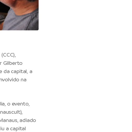
 (CCC),
r Gilberto
da capital, a
nvolvido na
ia, o evento,
nauscult),
Manaus, adiado
u a capital