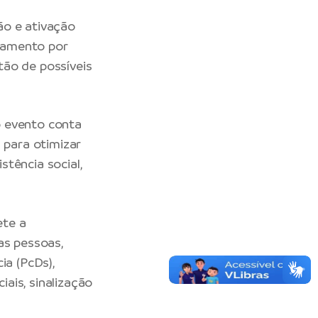
ão e ativação
ramento por
tão de possíveis
o evento conta
 para otimizar
tência social,
ete a
as pessoas,
ia (PcDs),
ais, sinalização