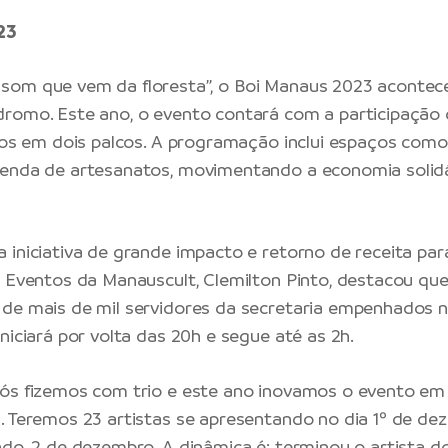
23
om que vem da floresta”, o Boi Manaus 2023 acontecer
romo. Este ano, o evento contará com a participação 
ídos em dois palcos. A programação inclui espaços com
enda de artesanatos, movimentando a economia solidár
 iniciativa de grande impacto e retorno de receita para
e Eventos da Manauscult, Clemilton Pinto, destacou que
de mais de mil servidores da secretaria empenhados 
niciará por volta das 20h e segue até as 2h.
nós fizemos com trio e este ano inovamos o evento em
. Teremos 23 artistas se apresentando no dia 1º de de
do, 2 de dezembro. A dinâmica é: terminou o artista do 