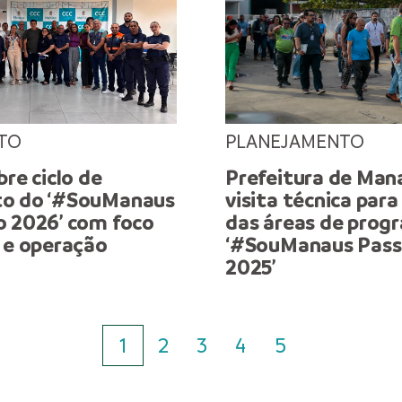
TO
PLANEJAMENTO
bre ciclo de
Prefeitura de Mana
to do ‘#SouManaus
visita técnica para
o 2026’ com foco
das áreas de prog
 e operação
‘#SouManaus Pass
2025’
1
2
3
4
5