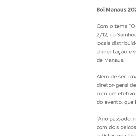
Boi Manaus 20
Com o tema “O s
2/12, no Sambód
locais distribu
alimentação e v
de Manaus.
Além de ser uma
diretor-geral d
com um efetivo 
do evento, que i
“Ano passado, 
com dois palcos
artistas no sába