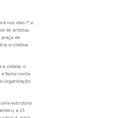
á nos dias 1° e
de 46 artistas
o praça de
ia e criativa
 a cidade, o
 a festa conta
na organização
 uma estrutura
zembro, e 23
palco A, inicia