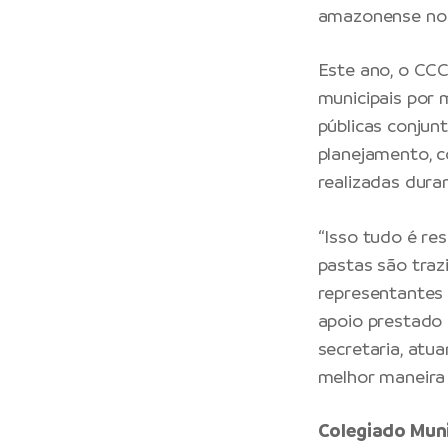
amazonense no 
Este ano, o CC
municipais por 
públicas conjun
planejamento, 
realizadas dura
“Isso tudo é re
pastas são traz
representantes 
apoio prestado 
secretaria, atu
melhor maneira 
Colegiado Muni