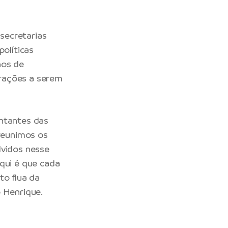
secretarias
políticas
hos de
erações a serem
entantes das
 reunimos os
lvidos nesse
aqui é que cada
to flua da
o Henrique.