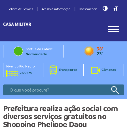
Toggle Hig
Toggle
Política de Cookies
Acesso à informação
Transparência
38°
Status da Cidade
23°
Normalidade
Nível do Rio Negro
Transporte
Câmeras
26.95m
Prefeitura realiza ação social com
diversos serviços gratuitos no
Shopping Phelippe Daou