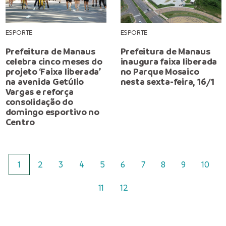
ESPORTE
ESPORTE
Prefeitura de Manaus
Prefeitura de Manaus
celebra cinco meses do
inaugura faixa liberada
projeto ‘Faixa liberada’
no Parque Mosaico
na avenida Getúlio
nesta sexta-feira, 16/1
Vargas e reforça
consolidação do
domingo esportivo no
Centro
1
2
3
4
5
6
7
8
9
10
11
12