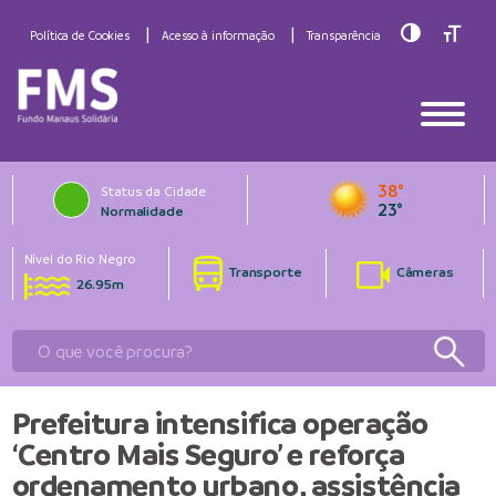
Toggle Hig
Toggle
Política de Cookies
Acesso à informação
Transparência
38°
Status da Cidade
23°
Normalidade
Nível do Rio Negro
Transporte
Câmeras
26.95m
Prefeitura intensifica operação
‘Centro Mais Seguro’ e reforça
ordenamento urbano, assistência