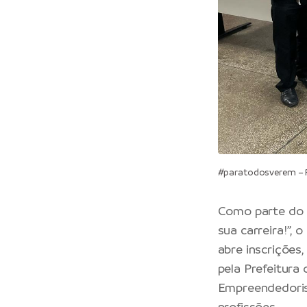
#paratodosverem – Pa
Como parte do 
sua carreira!”,
abre inscrições,
pela Prefeitura
Empreendedoris
profissões.