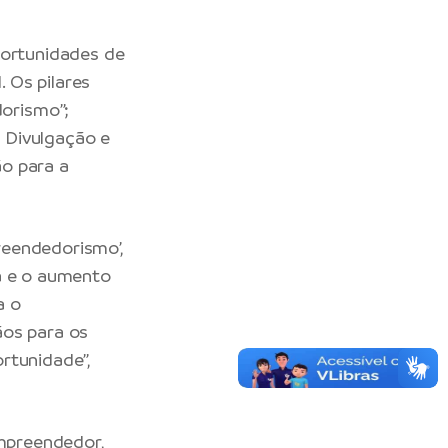
portunidades de
 Os pilares
orismo”;
 Divulgação e
o para a
reendedorismo’,
da e o aumento
a o
ãos para os
rtunidade”,
Empreendedor,