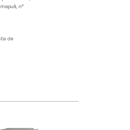
amapuã, nº
sta de