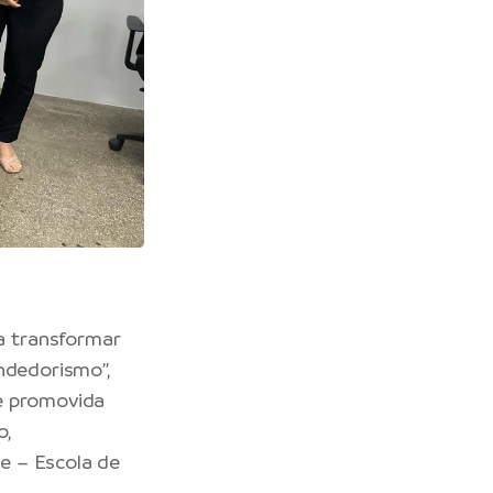
a transformar
ndedorismo”,
 é promovida
o,
e – Escola de