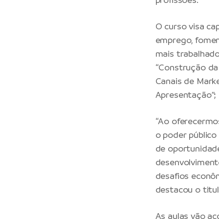
O curso visa ca
emprego, foment
mais trabalhad
“Construção da
Canais de Marke
Apresentação”; 
“Ao oferecermos
o poder público
de oportunidad
desenvolvimento
desafios econôm
destacou o titul
As aulas vão ac