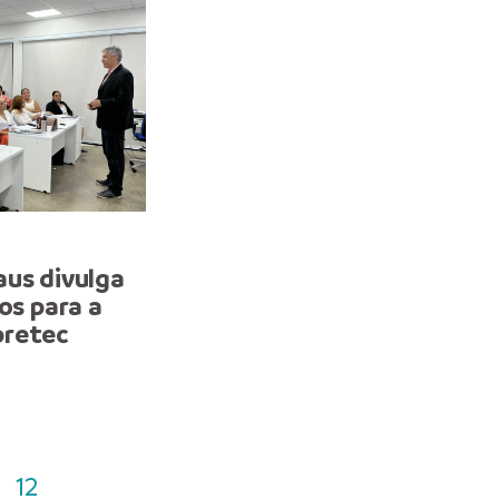
QUALIFICAÇÃO
aus divulga
Prefeitura de Manaus di
os para a
lista de selecionados par
pretec
treinamento gratuito de
e Gestão de Dados
12