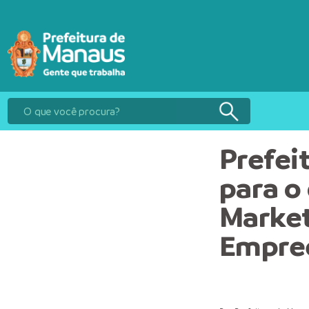
Prefei
para o
Market
Empre