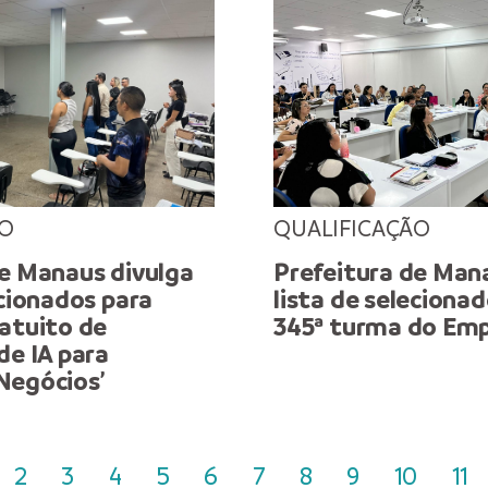
ÃO
QUALIFICAÇÃO
de Manaus divulga
Prefeitura de Man
ecionados para
lista de selecionad
ratuito de
345ª turma do Em
de IA para
Negócios’
2
3
4
5
6
7
8
9
10
11