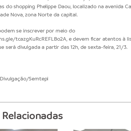
s do shopping Phelippe Daou, localizado na avenida C
dade Nova, zona Norte da capital.
podem se inscrever por meio do
rms.gle/tcazgKuRcREFLBo2A
, e devem ficar atentos à li
e será divulgada a partir das 12h, de sexta-feira, 21/3.
Divulgação/Semtepi
s Relacionadas