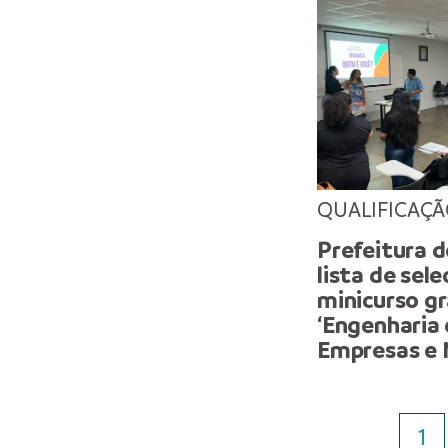
QUALIFICAÇ
Prefeitura 
lista de sel
minicurso g
‘Engenharia 
Empresas e 
1