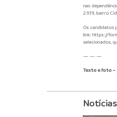
nas dependência
2.939, bairro Ci
Os candidatos 
link:
https://fo
selecionados, qu
— — —
Texto e foto –
Notícia