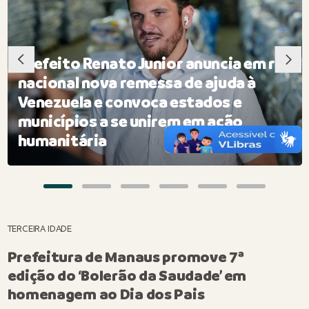
Prefeito Renato Junior anuncia em rede
nacional nova remessa de ajuda à
Venezuela e convoca estados e
municípios a se unirem em ação
humanitária
TERCEIRA IDADE
Prefeitura de Manaus promove 7ª
edição do ‘Bolerão da Saudade’ em
homenagem ao Dia dos Pais