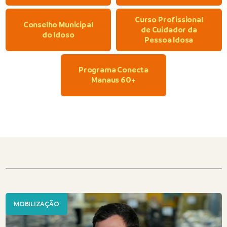
Curso Profissional
Conselho Municipal
de Cuidador da
do Idoso
Pessoa Idosa
Programa Conecta
Manaus 60+
MOBILIZAÇÃO